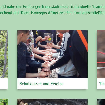
d nahe der Freiburger Innenstadt bietet
individuelle Traini
rechend des
Team-Konzep
t
s
öffnet er seine Tore ausschließl
Schulklassen und Vereine
Te