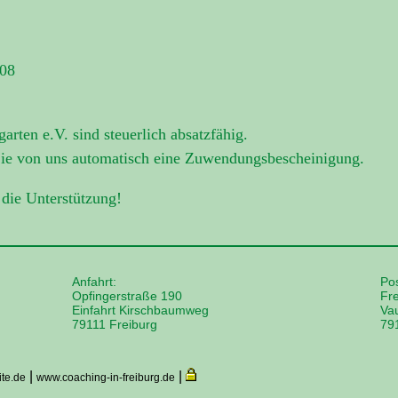
08
rten e.V. sind steuerlich absatzfähig.
Sie von uns automatisch eine Zuwendungsbescheinigung.
 die Unterstützung!
Anfahrt:
Po
Opfingerstraße 190
Fre
Einfahrt Kirschbaumweg
Va
79111 Freiburg
79
|
|
te.de
www.coaching-in-freiburg.de